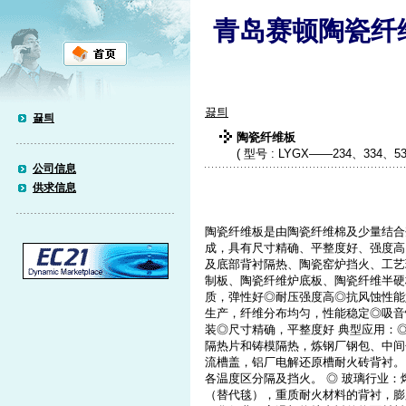
青岛赛顿陶瓷纤
끓틔
끓틔
陶瓷纤维板
( 型号 : LYGX——234、334、53
公司信息
供求信息
陶瓷纤维板是由陶瓷纤维棉及少量结合
成，具有尺寸精确、平整度好、强度高
及底部背衬隔热、陶瓷窑炉挡火、工艺
制板、陶瓷纤维炉底板、陶瓷纤维半硬
质，弹性好◎耐压强度高◎抗风蚀性能
生产，纤维分布均匀，性能稳定◎吸音
装◎尺寸精确，平整度好 典型应用：
隔热片和铸模隔热，炼钢厂钢包、中间
流槽盖，铝厂电解还原槽耐火砖背衬。
各温度区分隔及挡火。 ◎ 玻璃行业：
（替代毯），重质耐火材料的背衬，膨